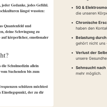
, jeder Gedanke, jedes Gefühl.
5G & Elektrosmo
ochkulturen längst wussten:
die unseren Körp
Chronische Ersc
das Quantenfeld und
haben den Kontak
en, deine Schwingung zu
 auf körperlicher, emotionaler
Belastung durch
gehört nicht uns
Verlust der Selb
cht?
unsere Gesundhei
s die Schulmedizin allein
Sehnsucht nach 
n, vom Suchenden bis zum
mehr möglich.
 Frequenzen schützen möchtest
n Einstiegspunkt, der zu dir