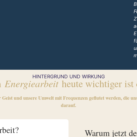
B
F
Z
a
E
f
u
m
HINTERGRUND UND WIRKUNG
m
Energiearbeit
heute wichtiger ist
r Geist und unsere Umwelt mit Frequenzen geflutet werden, die uns
darauf.
rbeit?
Warum jetzt der