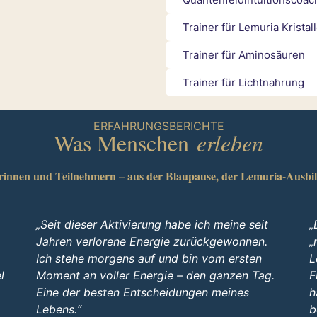
Trainer für Lemuria Kristal
Trainer für Aminosäuren
Trainer für Lichtnahrung
ERFAHRUNGSBERICHTE
Was Menschen
erleben
innen und Teilnehmern – aus der Blaupause, der Lemuria-Ausbil
„Seit dieser Aktivierung habe ich meine seit
„
Jahren verlorene Energie zurückgewonnen.
„
Ich stehe morgens auf und bin vom ersten
L
l
Moment an voller Energie – den ganzen Tag.
F
Eine der besten Entscheidungen meines
h
Lebens.“
b