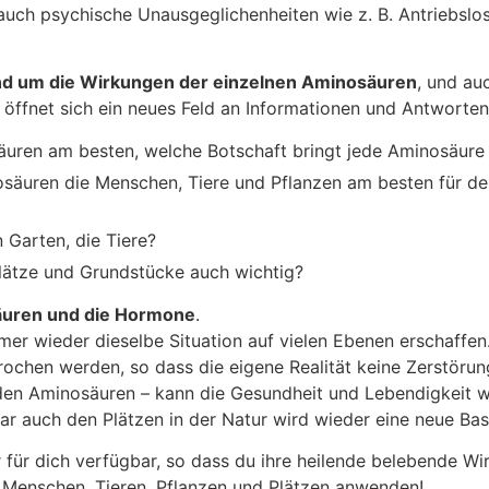
ch psychische Unausgeglichenheiten wie z. B. Antriebslos
und um die Wirkungen der einzelnen Aminosäuren
, und au
öffnet sich ein neues Feld an Informationen und Antworten
äuren am besten, welche Botschaft bringt jede Aminosäure
säuren die Menschen, Tiere und Pflanzen am besten für de
 Garten, die Tiere?
Plätze und Grundstücke auch wichtig?
säuren und die Hormone
.
 immer wieder dieselbe Situation auf vielen Ebenen erschaff
chen werden, so dass die eigene Realität keine Zerstörung
den Aminosäuren – kann die Gesundheit und Lebendigkeit w
ar auch den Plätzen in der Natur wird wieder eine neue Ba
r für dich verfügbar, so dass du ihre heilende belebende W
i Menschen, Tieren, Pflanzen und Plätzen anwenden!