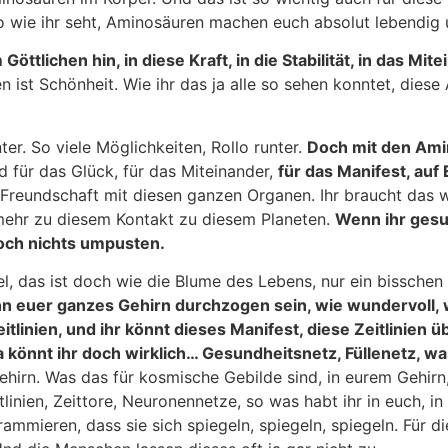
o wie ihr seht, Aminosäuren machen euch absolut lebendig u
tlichen hin, in diese Kraft, in die Stabilität, in das Mite
n ist Schönheit. Wie ihr das ja alle so sehen konntet, die
ter. So viele Möglichkeiten, Rollo runter.
Doch mit den Ami
 für das Glück, für das Miteinander,
für das Manifest, au
er Freundschaft mit diesen ganzen Organen. Ihr braucht das 
 mehr zu diesem Kontakt zu diesem Planeten.
Wenn ihr gesu
och nichts umpusten.
, das ist doch wie die Blume des Lebens, nur ein bisschen 
n euer ganzes Gehirn durchzogen sein, wie wundervoll, 
itlinien, und ihr könnt dieses Manifest, diese Zeitlinien ü
könnt ihr doch wirklich… Gesundheitsnetz, Füllenetz, was
irn. Was das für kosmische Gebilde sind, in eurem Gehirn
linien, Zeittore, Neuronennetze, so was habt ihr in euch, in 
ammieren, dass sie sich spiegeln, spiegeln, spiegeln. Für di