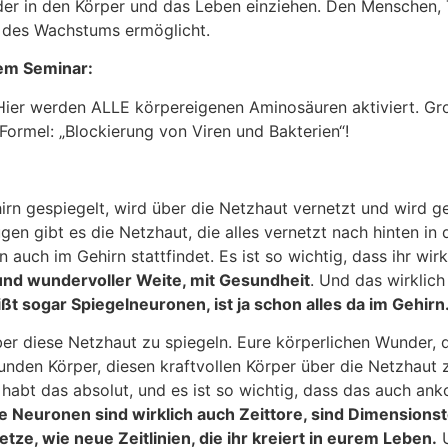
er in den Körper und das Leben einziehen. Den Menschen, 
s des Wachstums ermöglicht.
dem Seminar:
. Hier werden ALLE körpereigenen Aminosäuren aktiviert. Gro
Formel: „Blockierung von Viren und Bakterien“!
hirn gespiegelt, wird über die Netzhaut vernetzt und wird ge
en gibt es die Netzhaut, die alles vernetzt nach hinten in 
n auch im Gehirn stattfindet. Es ist so wichtig, dass ihr wi
und wundervoller Weite, mit Gesundheit
. Und das wirklich
t sogar Spiegelneuronen, ist ja schon alles da im Gehirn
 über diese Netzhaut zu spiegeln. Eure körperlichen Wunder,
nden Körper, diesen kraftvollen Körper über die Netzhaut zu
hr habt das absolut, und es ist so wichtig, dass das auch a
se Neuronen sind wirklich auch Zeittore, sind Dimensionst
ze, wie neue Zeitlinien, die ihr kreiert in eurem Leben.
U