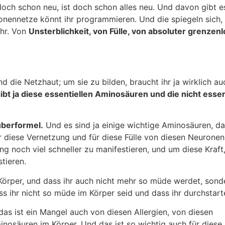
doch schon neu, ist doch schon alles neu. Und davon gibt es
onennetze könnt ihr programmieren. Und die spiegeln sich,
ehr. Von
Unsterblichkeit, von Fülle, von absoluter grenzenlo
nd die Netzhaut; um sie zu bilden, braucht ihr ja wirklich a
gibt ja diese essentiellen Aminosäuren und die nicht ess
uberformel.
Und es sind ja einige wichtige Aminosäuren, dam
r diese Vernetzung und für diese Fülle von diesen Neuronen
noch viel schneller zu manifestieren, und um diese Kraft, 
tieren.
Körper, und dass ihr auch nicht mehr so müde werdet, sonder
 ihr nicht so müde im Körper seid und dass ihr durchstart
das ist ein Mangel auch von diesen Allergien, von diesen
inosäuren im Körper. Und das ist so wichtig auch für diese