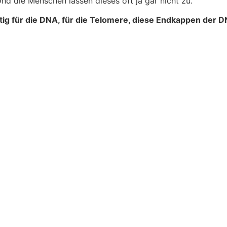
. Und die Menschen lassen dieses oft ja gar nicht zu.
tig für die DNA, für die Telomere, diese Endkappen der D